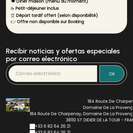
🍽️
Dîner maison (menu du moment)
☕
Petit-déjeuner inclus
⏰
Départ tardif offert (selon disponibilité)
👉
Offre non disponible sur Booking
Recibir noticias y ofertas especiales
por correo electrónico
OK
184 Route De Charpe
Domaine De La Provenç
184 Route De Charpenay, Domaine De La Provenç
38110 ST DIDIER DE LA TOUR - FR
+33 6 82 64 26 21
+33 6 82 64 26 21