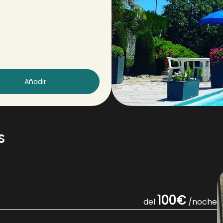
Añadir
s
100€
del
/noche