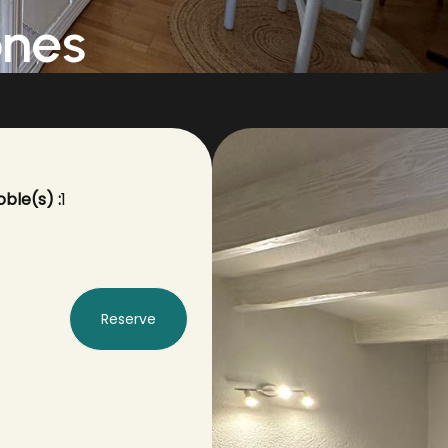
ones
ble(s) :
1
Reserve