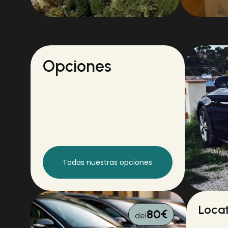
IMG-2530
Opciones
Todas nuestras opciones
Locat
80€
del