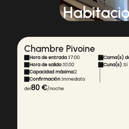
Habitaci
Chambre Pivoine
Hora de entrada :
17:00
Cama(s) do
Hora de salida :
10:00
Cuna(s) :
Sí
Capacidad máxima:
2
Confirmación :
Inmediato
80 €
del
/noche