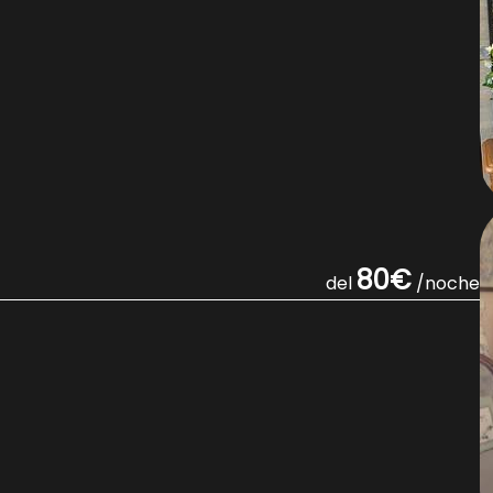
80€
del
/noche