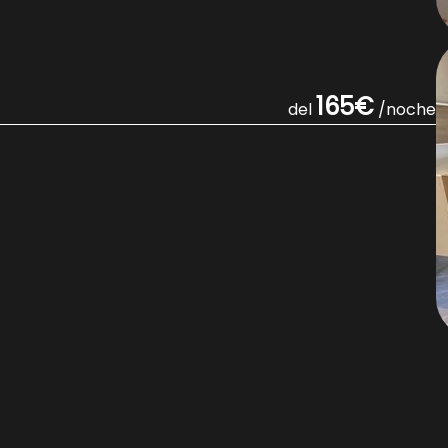
165€
del
/noche