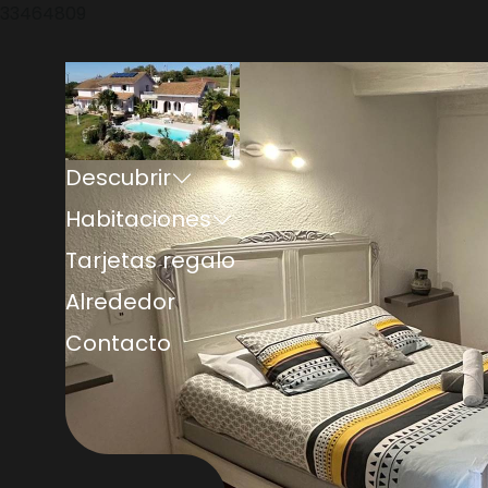
33464809
Descubrir
Habitaciones
Tarjetas regalo
Alrededor
Contacto