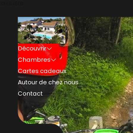
33464809
Découvrir
Chambres
Cartes cadeaux
Autour de chez nous
Contact